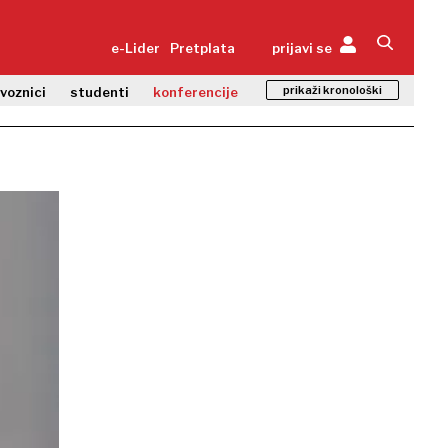
e-Lider
Pretplata
prijavi se
prikaži kronološki
zvoznici
studenti
konferencije