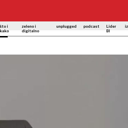
što i
zeleno i
unplugged
podcast
Lider
i
kako
digitalno
BI