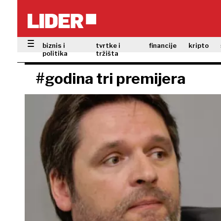
biznis i
tvrtke i
financije
kripto
politika
tržišta
#godina tri premijera