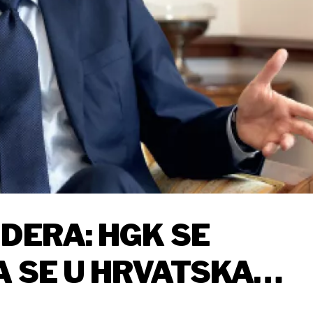
IDERA: HGK SE
A SE U HRVATSKA
 VRATE GOSPODARS