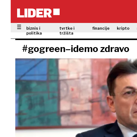
biznis i
tvrtke i
financije
kripto
politika
tržišta
#gogreen–idemo zdravo