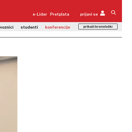
e-Lider
Pretplata
prijavi se
prikaži kronološki
zvoznici
studenti
konferencije