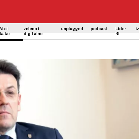
što i
zeleno i
unplugged
podcast
Lider
i
kako
digitalno
BI