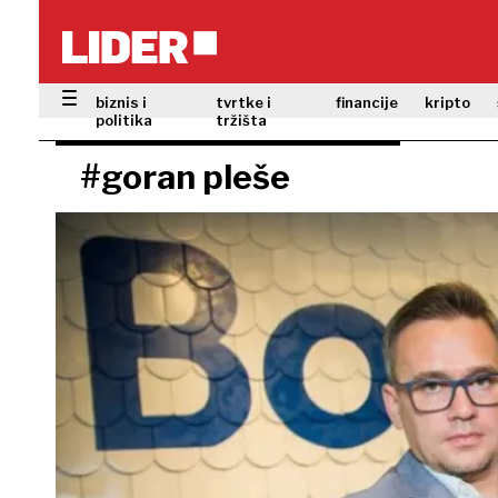
biznis i
tvrtke i
financije
kripto
politika
tržišta
#goran pleše