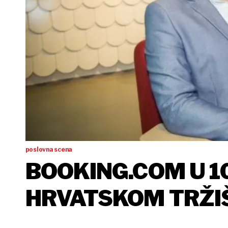
poslovna scena
BOOKING.COM U 10
HRVATSKOM TRŽI
POSLOVANJU