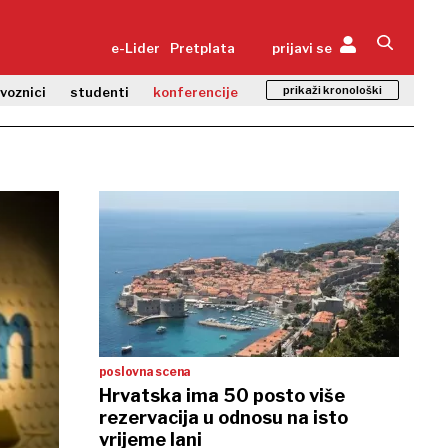
e-Lider
Pretplata
prijavi se
prikaži kronološki
zvoznici
studenti
konferencije
poslovna scena
Hrvatska ima 50 posto više
rezervacija u odnosu na isto
vrijeme lani