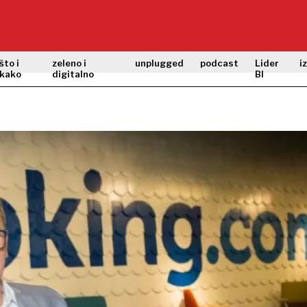
što i
zeleno i
unplugged
podcast
Lider
i
kako
digitalno
BI