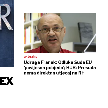
sudaca
aktualno
Udruga Franak: Odluka Suda EU
'povijesna pobjeda'; HUB: Presuda
nema direktan utjecaj na RH
LEX