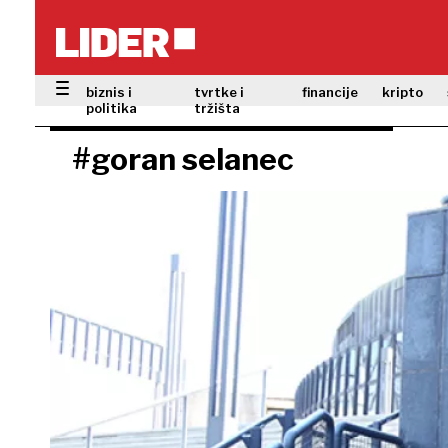
biznis i
tvrtke i
financije
kripto
politika
tržišta
#goran selanec