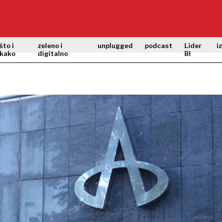
što i
zeleno i
unplugged
podcast
Lider
i
kako
digitalno
BI