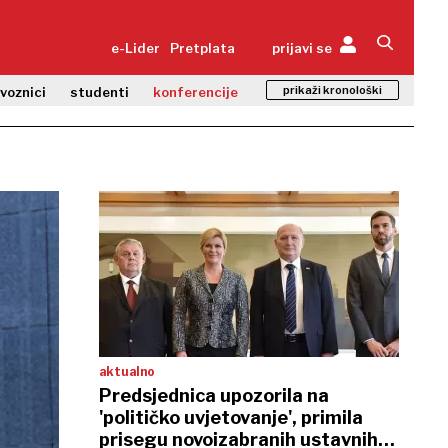
e-Lider
Pretplata
prijavi se
prikaži kronološki
zvoznici
studenti
konferencije
aktualno
Predsjednica upozorila na
'političko uvjetovanje', primila
prisegu novoizabranih ustavnih