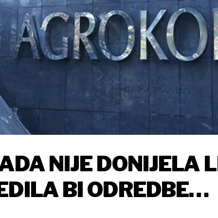
ADA NIJE DONIJELA 
EDILA BI ODREDBE
LNOJ DRŽAVI