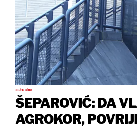
aktualno
ŠEPAROVIĆ: DA VL
AGROKOR, POVRIJ
USTAVA O SOCIJA