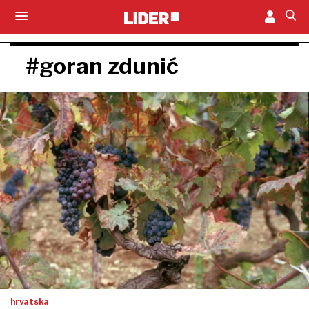
#goran zdunić
hrvatska