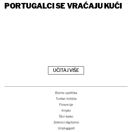
PORTUGALCI SE VRAĆAJU KUĆI
UČITAJ VIŠE
Biznis i politika
Tvrtke i tržišta
Financije
Kripto
Što i kako
Zeleno i digitalno
Unplugged