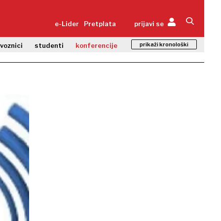
e-Lider
Pretplata
prijavi se
prikaži kronološki
zvoznici
studenti
konferencije