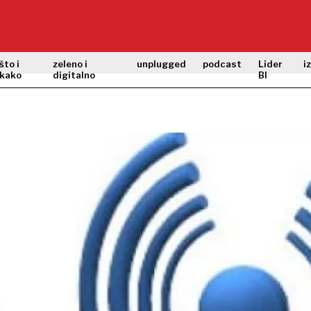
što i
zeleno i
unplugged
podcast
Lider
i
kako
digitalno
BI