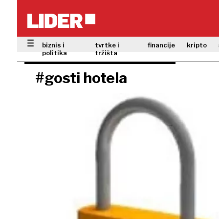
biznis i
tvrtke i
financije
kripto
politika
tržišta
#gosti hotela