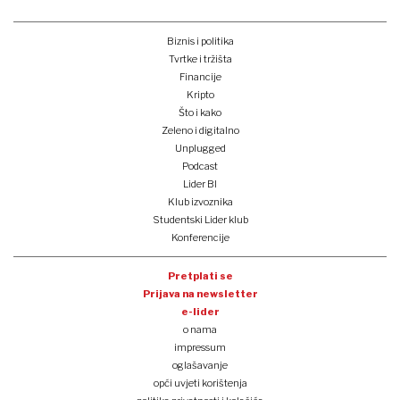
Biznis i politika
Tvrtke i tržišta
Financije
Kripto
Što i kako
Zeleno i digitalno
Unplugged
Podcast
Lider BI
Klub izvoznika
Studentski Lider klub
Konferencije
Pretplati se
Prijava na newsletter
e-lider
o nama
impressum
oglašavanje
opći uvjeti korištenja