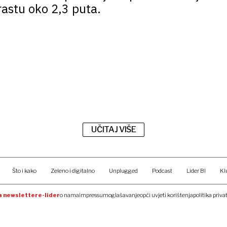
rastu oko 2,3 puta.
UČITAJ VIŠE
Što i kako
Zeleno i digitalno
Unplugged
Podcast
Lider BI
Kl
na newsletter
e-lider
o nama
impressum
oglašavanje
opći uvjeti korištenja
politika priva