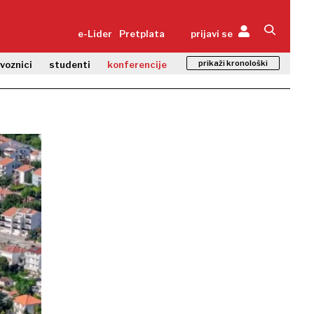
e-Lider
Pretplata
prijavi se
prikaži kronološki
zvoznici
studenti
konferencije