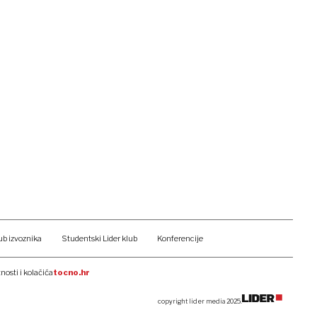
ub izvoznika
Studentski Lider klub
Konferencije
tnosti i kolačića
tocno.hr
copyright lider media 2025.