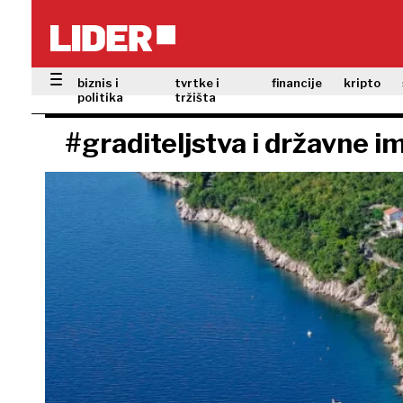
biznis i
tvrtke i
financije
kripto
politika
tržišta
#graditeljstva i državne i