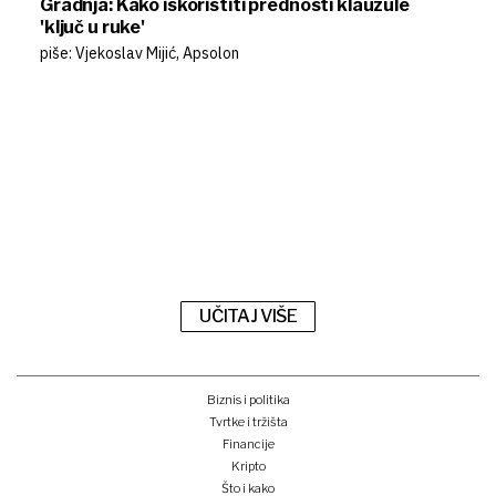
Gradnja: Kako iskoristiti prednosti klauzule
'ključ u ruke'
piše: Vjekoslav Mijić, Apsolon
UČITAJ VIŠE
Biznis i politika
Tvrtke i tržišta
Financije
Kripto
Što i kako