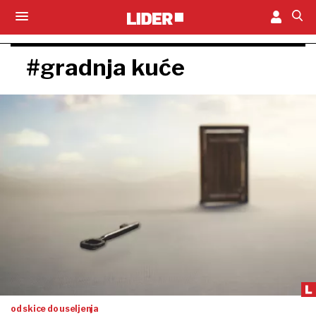
#gradnja kuće
od skice do useljenja