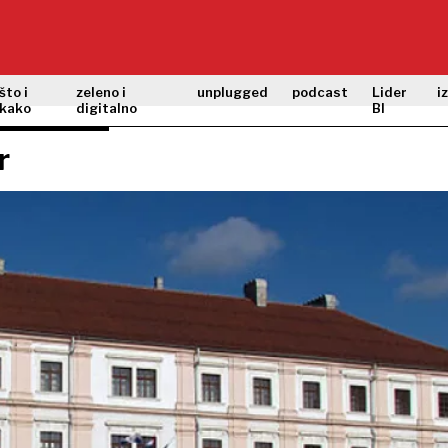
što i
zeleno i
unplugged
podcast
Lider
i
kako
digitalno
BI
r