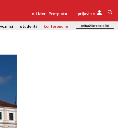
e-Lider
Pretplata
prijavi se
prikaži kronološki
zvoznici
studenti
konferencije