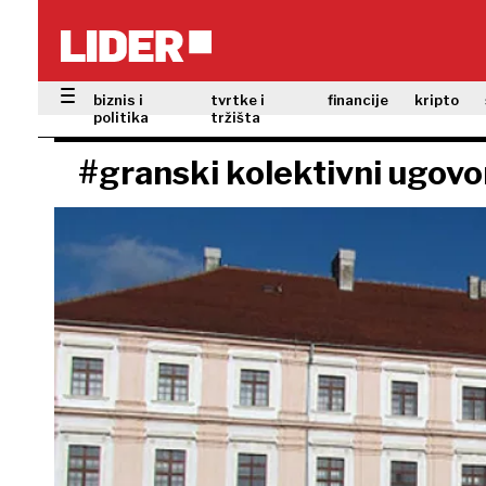
biznis i
tvrtke i
financije
kripto
politika
tržišta
#granski kolektivni ugovo