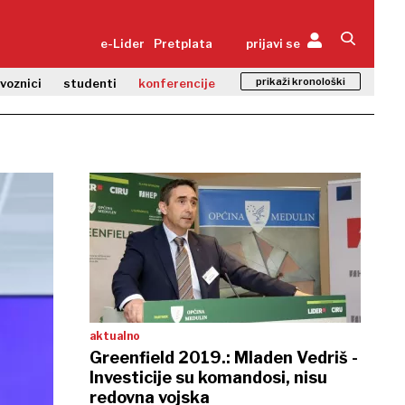
e-Lider
Pretplata
prijavi se
prikaži kronološki
zvoznici
studenti
konferencije
aktualno
Greenfield 2019.: Mladen Vedriš -
Investicije su komandosi, nisu
redovna vojska