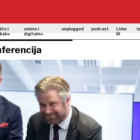
što i
zeleno i
unplugged
podcast
Lider
i
kako
digitalno
BI
nferencija