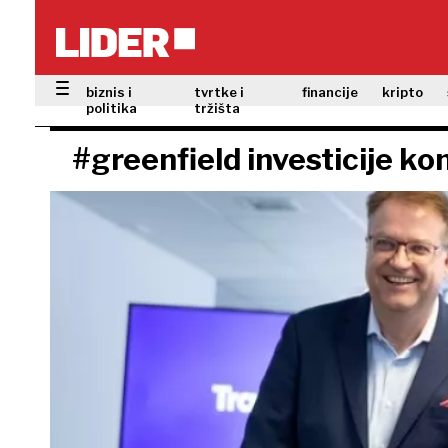
biznis i
tvrtke i
financije
kripto
politika
tržišta
#greenfield investicije ko