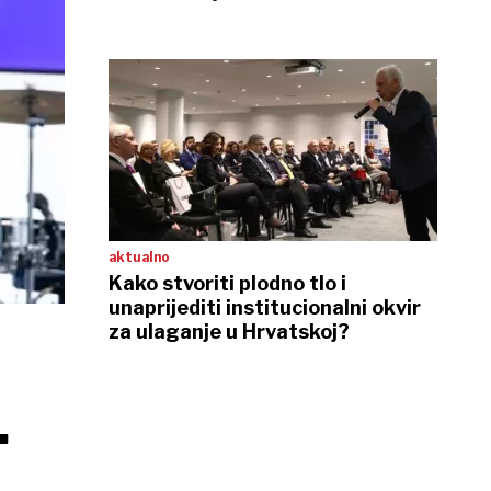
aktualno
Kako stvoriti plodno tlo i
unaprijediti institucionalni okvir
za ulaganje u Hrvatskoj?