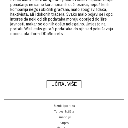
ponašanju ne samo korumpiranih dužnosnika, nepoštenih
kompanija nego i običnih građana, malo zbog zviždača,
haktivista, ali i dokonih tračera. Svako malo pojavi se i opći
interes da neki od tih podataka moraju doprijeti do šire
javnosti, makar se do njih došlo nelegalno. Umjesto na
portalu WikiLeaks gutači podataka do njih sad pokušavaju
doći na platformi DDoSecrets
UČITAJ VIŠE
Biznis i politika
Tvrtke i tržišta
Financije
Kripto