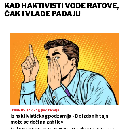
KAD HAKTIVISTI VODE RATOVE,
ČAK I VLADE PADAJU
iz haktivističkog podzemlja
Iz haktivističkog podzemlja - Do izdanih tajni
može se doći na zahtjev
Svako malo iscure intrigantni podaci i dokazi o poslovanju i