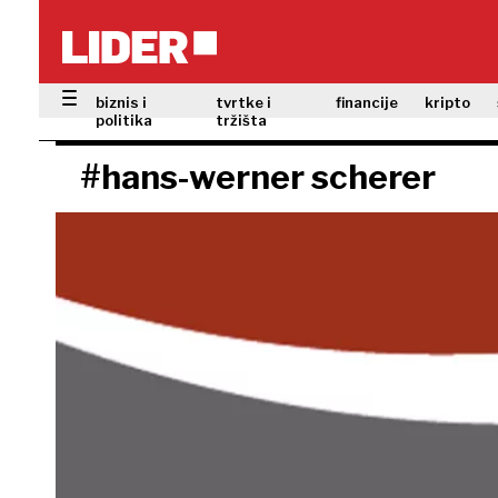
biznis i
tvrtke i
financije
kripto
politika
tržišta
#hans-werner scherer