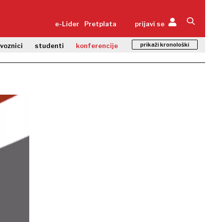
e-Lider
Pretplata
prijavi se
prikaži kronološki
zvoznici
studenti
konferencije