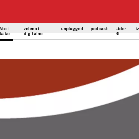
što i
zeleno i
unplugged
podcast
Lider
i
kako
digitalno
BI