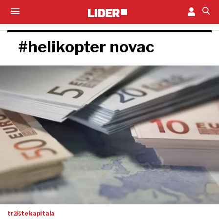
#helikopter novac
tržište kapitala