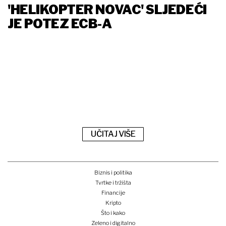
'HELIKOPTER NOVAC' SLJEDEĆI
JE POTEZ ECB-A
UČITAJ VIŠE
Biznis i politika
Tvrtke i tržišta
Financije
Kripto
Što i kako
Zeleno i digitalno