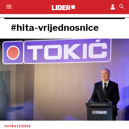
#hita-vrijednosnice
tvrtke i tržišta