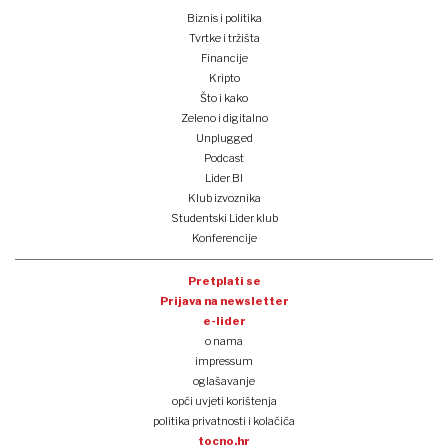
Biznis i politika
Tvrtke i tržišta
Financije
Kripto
Što i kako
Zeleno i digitalno
Unplugged
Podcast
Lider BI
Klub izvoznika
Studentski Lider klub
Konferencije
Pretplati se
Prijava na newsletter
e-lider
o nama
impressum
oglašavanje
opći uvjeti korištenja
politika privatnosti i kolačića
tocno.hr