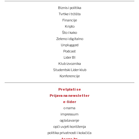
Biznis i politika
Tvrtke i tržišta
Financije
Kripto
Što i kako
Zeleno i digitalno
Unplugged
Podcast
Lider BI
Klub izvoznika
Studentski Lider klub
Konferencije
Pretplati se
Prijava na newsletter
e-lider
o nama
impressum
oglašavanje
opći uvjeti korištenja
politika privatnosti i kolačića
tocno.hr