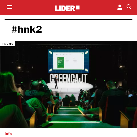
#hnk2
info