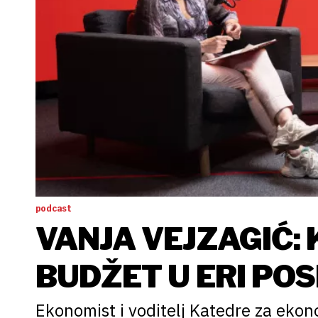
podcast
VANJA VEJZAGIĆ:
BUDŽET U ERI PO
Ekonomist i voditelj Katedre za ekono