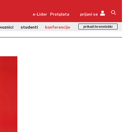
e-Lider
Pretplata
prijavi se
prikaži kronološki
zvoznici
studenti
konferencije