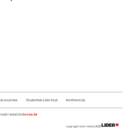
ub izvoznika
Studentski Lider klub
Konferencije
tnosti i kolačića
tocno.hr
copyright lider media 2025.