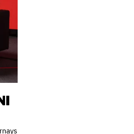
NI
ernays