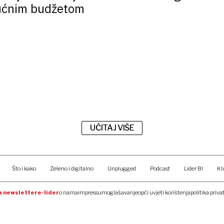
kućnim budžetom
UČITAJ VIŠE
Što i kako
Zeleno i digitalno
Unplugged
Podcast
Lider BI
Kl
na newsletter
e-lider
o nama
impressum
oglašavanje
opći uvjeti korištenja
politika priva