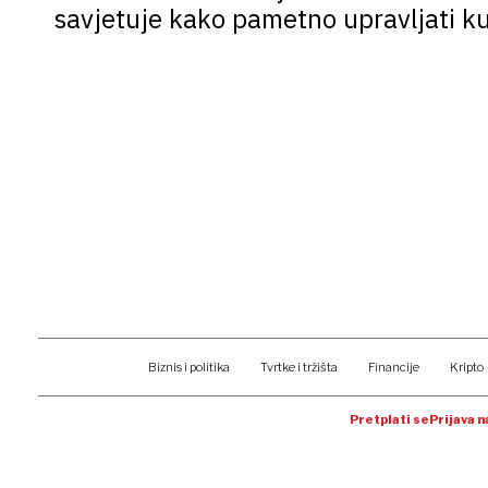
savjetuje kako pametno upravljati 
Biznis i politika
Tvrtke i tržišta
Financije
Kripto
Pretplati se
Prijava 