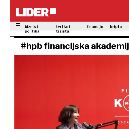
biznis i
tvrtke i
financije
kripto
politika
tržišta
#hpb financijska akademi