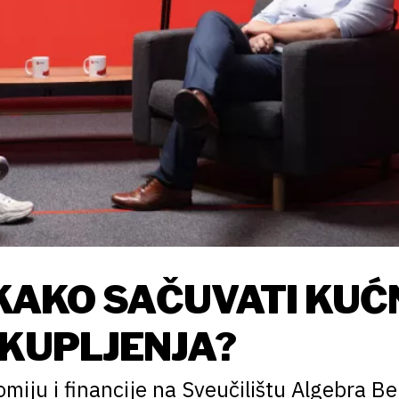
 KAKO SAČUVATI KUĆ
SKUPLJENJA?
miju i financije na Sveučilištu Algebra B