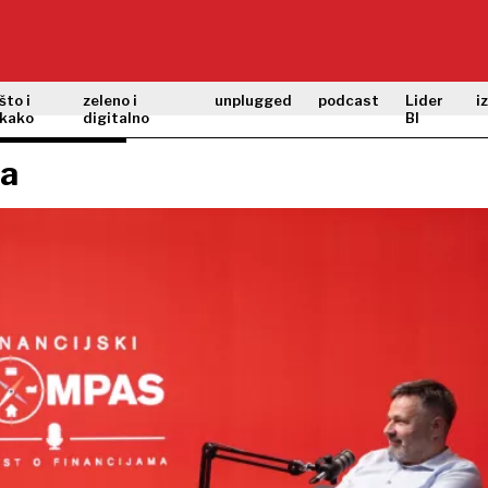
što i
zeleno i
unplugged
podcast
Lider
i
kako
digitalno
BI
ja