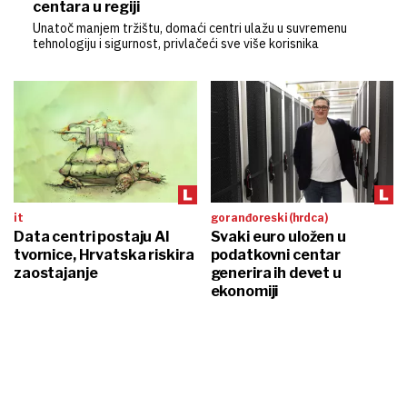
centara u regiji
Unatoč manjem tržištu, domaći centri ulažu u suvremenu
tehnologiju i sigurnost, privlačeći sve više korisnika
it
goran đoreski (hrdca)
Data centri postaju AI
Svaki euro uložen u
tvornice, Hrvatska riskira
podatkovni centar
zaostajanje
generira ih devet u
ekonomiji