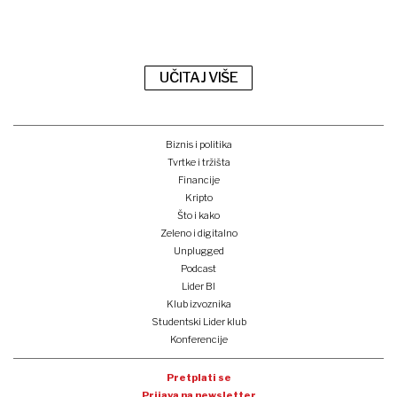
UČITAJ VIŠE
Biznis i politika
Tvrtke i tržišta
Financije
Kripto
Što i kako
Zeleno i digitalno
Unplugged
Podcast
Lider BI
Klub izvoznika
Studentski Lider klub
Konferencije
Pretplati se
Prijava na newsletter