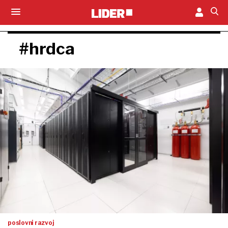
#hrdca
poslovni razvoj