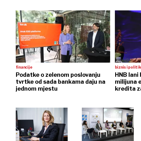
financije
biznis i politi
Podatke o zelenom poslovanju
HNB lani
tvrtke od sada bankama daju na
milijuna 
jednom mjestu
kredita z