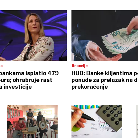
ka
financije
 bankama isplatio 479
HUB: Banke klijentima p
eura; ohrabruje rast
ponude za prelazak na 
a investicije
prekoračenje