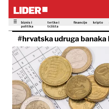
biznis i
tvrtke i
financije
kripto
politika
tržišta
#hrvatska udruga banaka