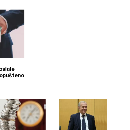
oslale
dopušteno