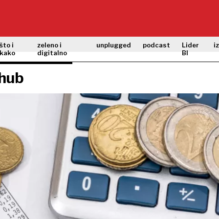
što i
zeleno i
unplugged
podcast
Lider
i
kako
digitalno
BI
 hub