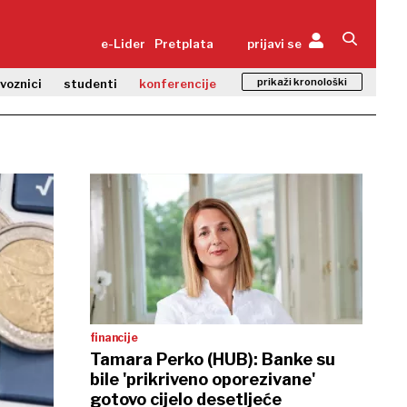
e-Lider
Pretplata
prijavi se
prikaži kronološki
zvoznici
studenti
konferencije
financije
Tamara Perko (HUB): Banke su
bile 'prikriveno oporezivane'
gotovo cijelo desetljeće