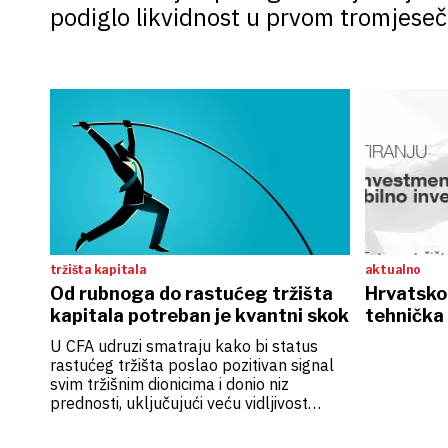
podiglo likvidnost u prvom tromjeseč
tržišta kapitala
aktualno
Od rubnoga do rastućeg tržišta
Hrvatsko 
kapitala potreban je kvantni skok
tehnička 
U CFA udruzi smatraju kako bi status
rastućeg tržišta poslao pozitivan signal
svim tržišnim dionicima i donio niz
prednosti, uključujući veću vidljivost
hrvatskih dionica, privlačnost za
institucionalne ulagače, posebno strane,