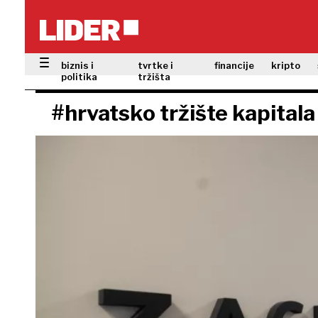
biznis i
tvrtke i
financije
kripto
politika
tržišta
#hrvatsko tržište kapitala