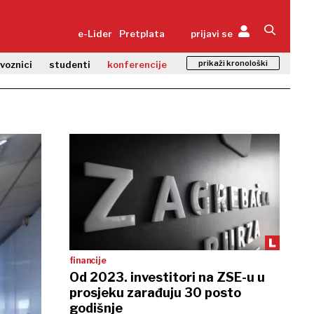
e-Lider
Pretplata
prijavi se
prikaži kronološki
zvoznici
studenti
konferencije
financije
Od 2023. investitori na ZSE-u u
prosjeku zarađuju 30 posto
godišnje