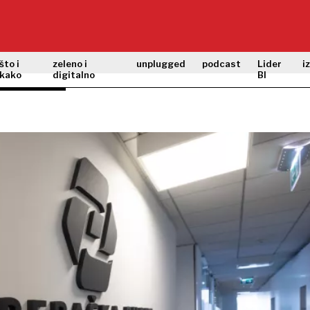
što i
zeleno i
unplugged
podcast
Lider
i
kako
digitalno
BI