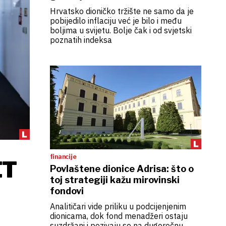
Hrvatsko dioničko tržište ne samo da je
pobijedilo inflaciju već je bilo i među
boljima u svijetu. Bolje čak i od svjetski
poznatih indeksa
financije
ET
Povlaštene dionice Adrisa: što o
toj strategiji kažu mirovinski
fondovi
Analitičari vide priliku u podcijenjenim
dionicama, dok fond menadžeri ostaju
suzdržani i pozivaju se na dugoročnu