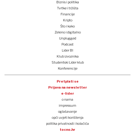
Biznis i politika
Tvrtke i tržišta
Financije
Kripto
Što i kako
Zeleno i digitalno
Unplugged
Podcast
Lider BI
Klub izvoznika
Studentski Lider klub
Konferencije
Pretplati se
Prijava na newsletter
e-lider
o nama
impressum
oglašavanje
opći uvjeti korištenja
politika privatnosti i kolačića
tocno.hr