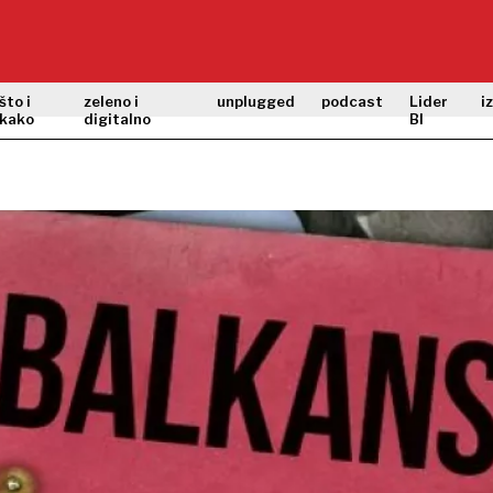
što i
zeleno i
unplugged
podcast
Lider
i
kako
digitalno
BI