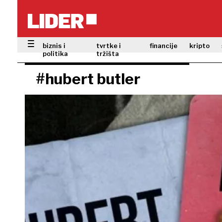
biznis i
tvrtke i
financije
kripto
politika
tržišta
#hubert butler