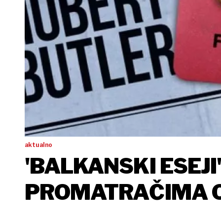
aktualno
'BALKANSKI ESEJI
PROMATRAČIMA O
PROZOR U MINUL