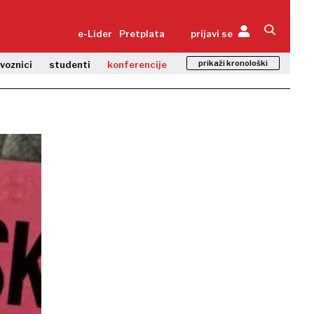
e-Lider
Pretplata
prijavi se
prikaži kronološki
zvoznici
studenti
konferencije