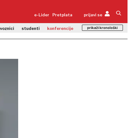
e-Lider
Pretplata
prijavi se
prikaži kronološki
zvoznici
studenti
konferencije