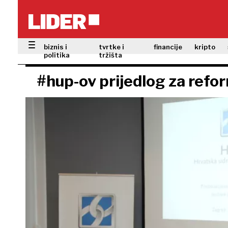
biznis i
tvrtke i
financije
kripto
politika
tržišta
#hup-ov prijedlog za refo