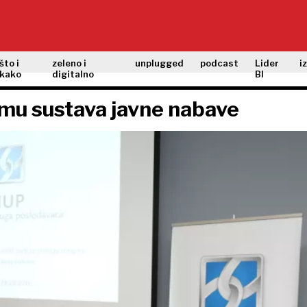
što i
zeleno i
unplugged
podcast
Lider
i
kako
digitalno
BI
rmu sustava javne nabave