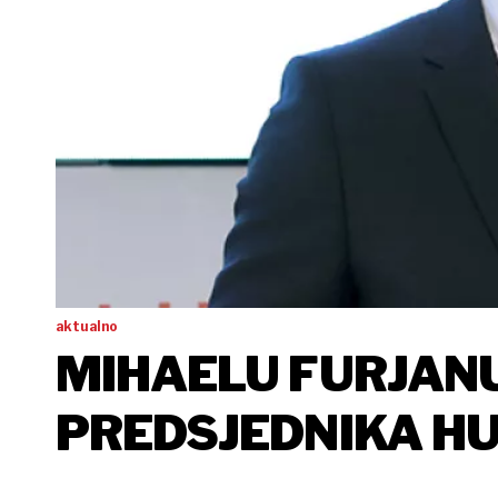
aktualno
MIHAELU FURJAN
PREDSJEDNIKA H
PROIZVOĐAČA LI