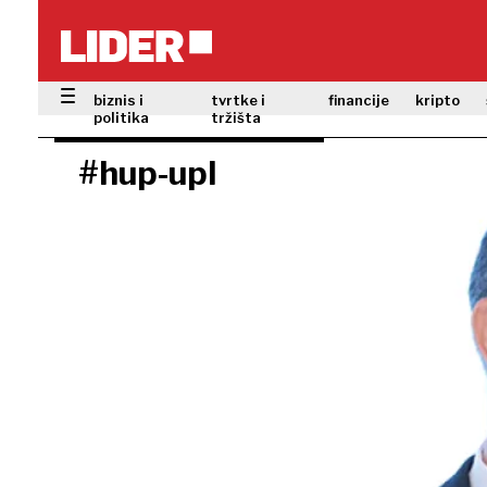
biznis i
tvrtke i
financije
kripto
politika
tržišta
#hup-upl