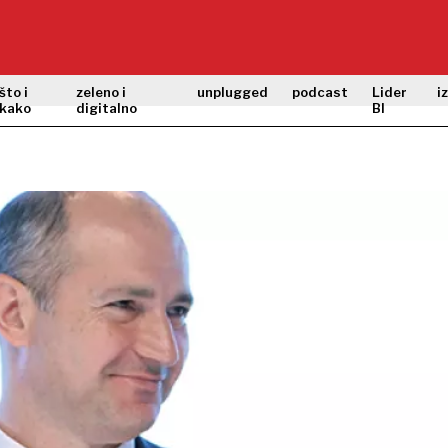
što i
zeleno i
unplugged
podcast
Lider
i
kako
digitalno
BI