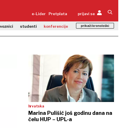
e-Lider
Pretplata
prijavi se
prikaži kronološki
zvoznici
studenti
konferencije
hrvatska
Marina Pulišić još godinu dana na
čelu HUP – UPL-a