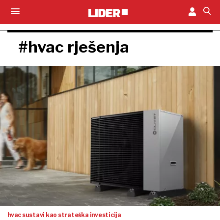
#hvac rješenja
hvac sustavi kao strateška investicija