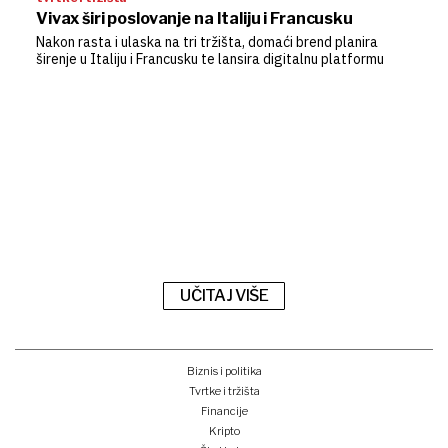
Vivax širi poslovanje na Italiju i Francusku
Nakon rasta i ulaska na tri tržišta, domaći brend planira
širenje u Italiju i Francusku te lansira digitalnu platformu
UČITAJ VIŠE
Biznis i politika
Tvrtke i tržišta
Financije
Kripto