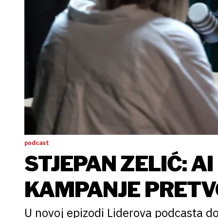
podcast
STJEPAN ZELIĆ: A
KAMPANJE PRETVO
BIZNIS
U novoj epizodi Liderova podcasta do