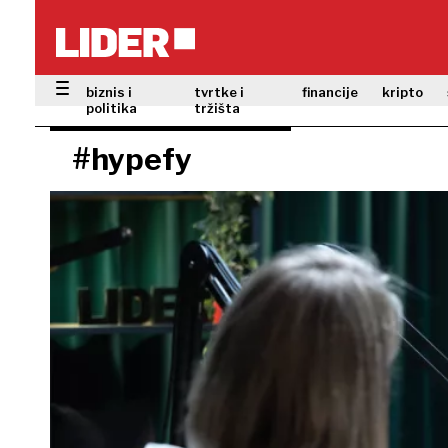
biznis i
tvrtke i
financije
kripto
politika
tržišta
#hypefy