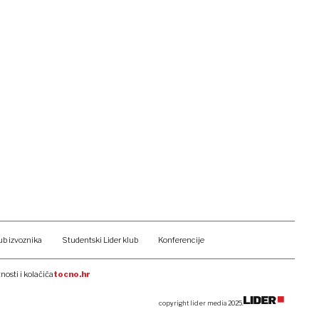
ub izvoznika
Studentski Lider klub
Konferencije
tnosti i kolačića
tocno.hr
copyright lider media 2025.