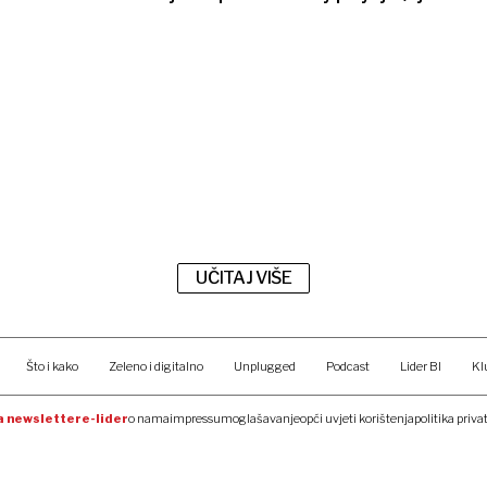
UČITAJ VIŠE
Što i kako
Zeleno i digitalno
Unplugged
Podcast
Lider BI
Kl
na newsletter
e-lider
o nama
impressum
oglašavanje
opći uvjeti korištenja
politika priva