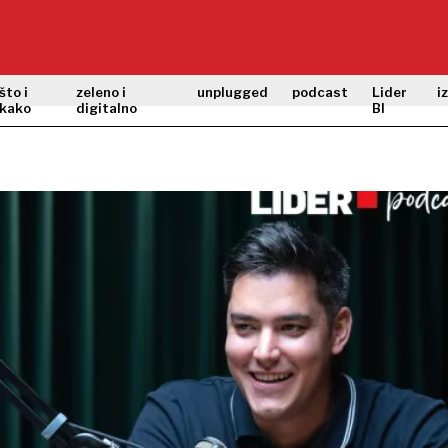
što i
zeleno i
unplugged
podcast
Lider
i
kako
digitalno
BI