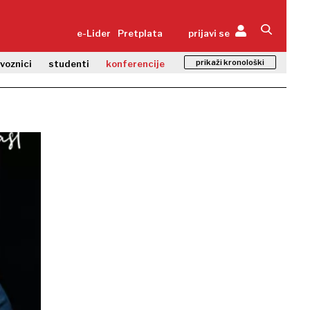
e-Lider
Pretplata
prijavi se
prikaži kronološki
zvoznici
studenti
konferencije