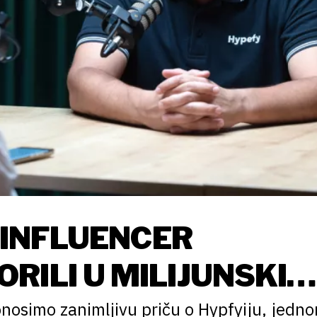
I INFLUENCER
RILI U MILIJUNSKI
nosimo zanimljivu priču o Hypfyiju, jedn