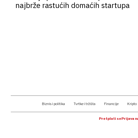
najbrže rastućih domaćih startupa
Biznis i politika
Tvrtke i tržišta
Financije
Kripto
Pretplati se
Prijava 