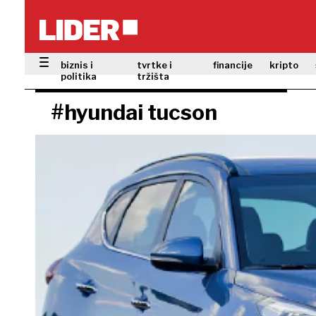
biznis i
tvrtke i
financije
kripto
politika
tržišta
#hyundai tucson