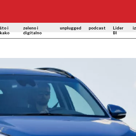
što i
zeleno i
unplugged
podcast
Lider
i
kako
digitalno
BI