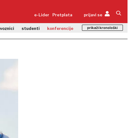
e-Lider
Pretplata
prijavi se
prikaži kronološki
zvoznici
studenti
konferencije