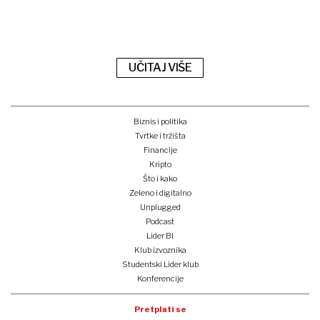
UČITAJ VIŠE
Biznis i politika
Tvrtke i tržišta
Financije
Kripto
Što i kako
Zeleno i digitalno
Unplugged
Podcast
Lider BI
Klub izvoznika
Studentski Lider klub
Konferencije
Pretplati se