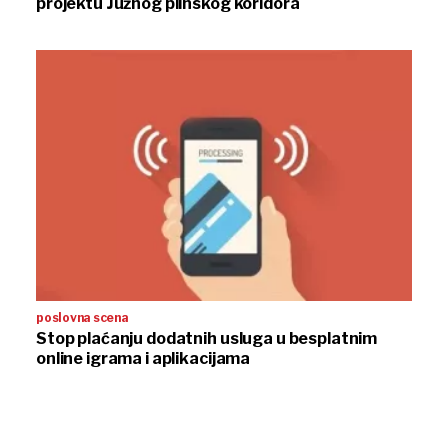
projektu Južnog plinskog koridora
poslovna scena
Stop plaćanju dodatnih usluga u besplatnim
online igrama i aplikacijama