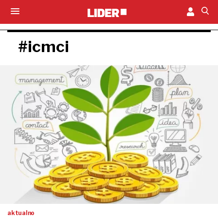
#icmci
aktualno