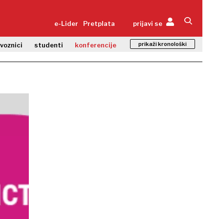
e-Lider
Pretplata
prijavi se
prikaži kronološki
zvoznici
studenti
konferencije