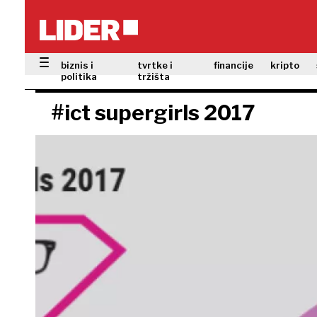
biznis i
tvrtke i
financije
kripto
politika
tržišta
#ict supergirls 2017