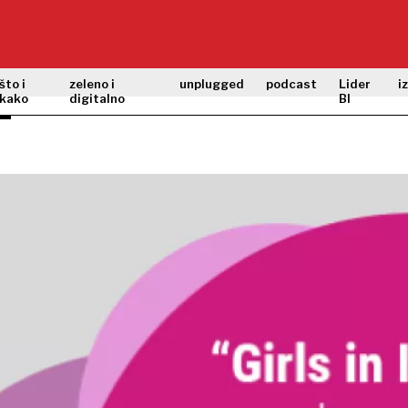
što i
zeleno i
unplugged
podcast
Lider
i
kako
digitalno
BI