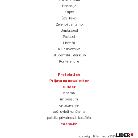
Financije
Kripto
Što i kako
Zeleno i digitalno
Unplugged
Podcast
Lider BI
Klub izvoznika
Studentski Lider klub
Konferencije
Pretplati se
Prijava na newsletter
e-lider
o nama
impressum
oglašavanje
opći uvjeti korištenja
politika privatnosti i kolačića
tocno.hr
copyright lider media 2025.