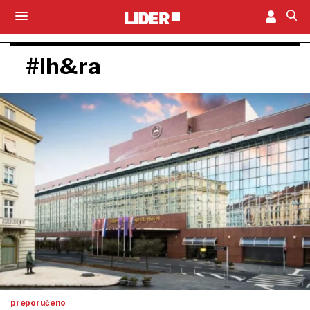
#ih&ra
preporučeno