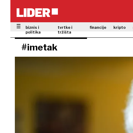
biznis i
tvrtke i
financije
kripto
politika
tržišta
#imetak