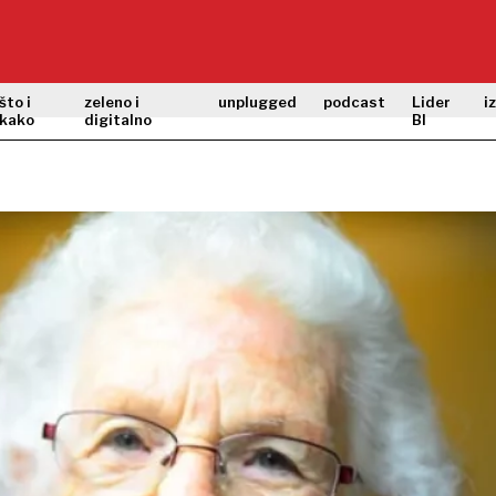
što i
zeleno i
unplugged
podcast
Lider
i
kako
digitalno
BI