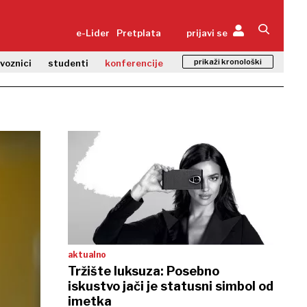
e-Lider
Pretplata
prijavi se
prikaži kronološki
zvoznici
studenti
konferencije
aktualno
Tržište luksuza: Posebno
iskustvo jači je statusni simbol od
imetka