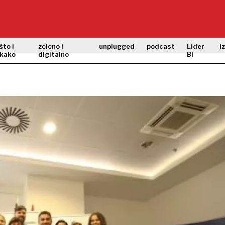
što i
zeleno i
unplugged
podcast
Lider
i
kako
digitalno
BI