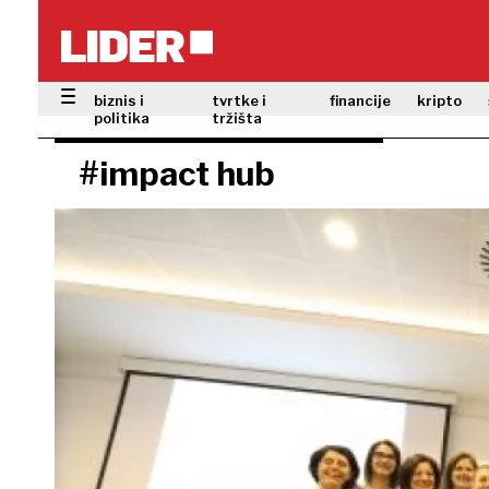
biznis i
tvrtke i
financije
kripto
politika
tržišta
#impact hub