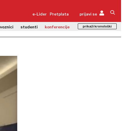
e-Lider
Pretplata
prijavi se
prikaži kronološki
zvoznici
studenti
konferencije