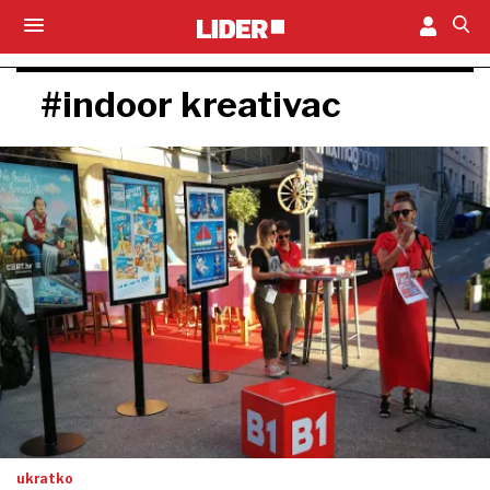
#indoor kreativac
ukratko