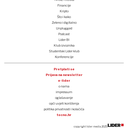
Financije
Kripto
Što i kako
Zeleno i digitalno
Unplugged
Podcast
Lider BI
Klub izvoznika
Studentski Lider klub
Konferencije
Pretplati se
Prijava na newsletter
e-lider
o nama
impressum
oglašavanje
opći uvjeti korištenja
politika privatnosti i kolačića
tocno.hr
copyright lider media 2025.