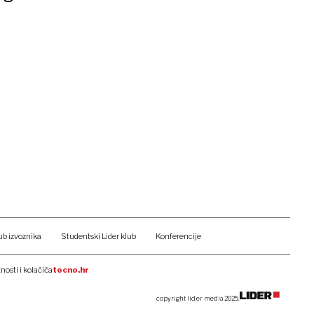
ub izvoznika
Studentski Lider klub
Konferencije
tnosti i kolačića
tocno.hr
copyright lider media 2025.