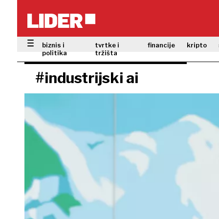
biznis i
tvrtke i
financije
kripto
politika
tržišta
#industrijski ai