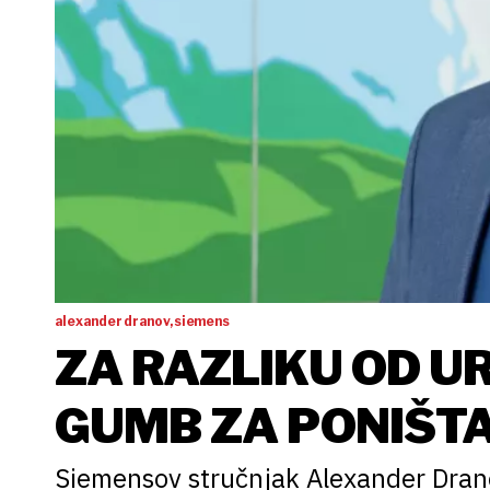
alexander dranov, siemens
ZA RAZLIKU OD U
GUMB ZA PONIŠT
Siemensov stručnjak Alexander Drano