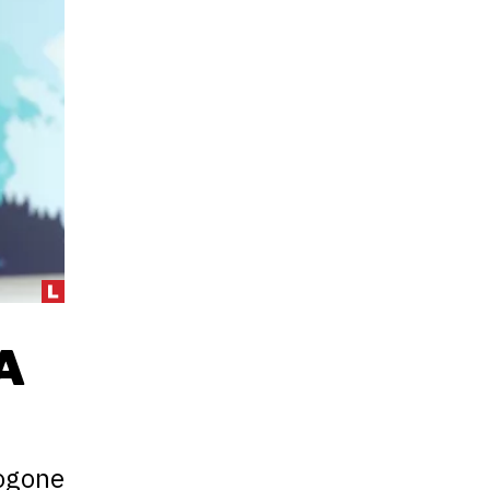
A
pogone