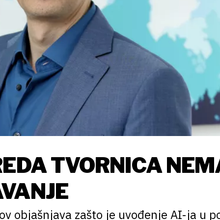
REDA TVORNICA NEM
AVANJE
v objašnjava zašto je uvođenje AI-ja u 