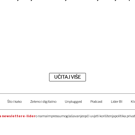
UČITAJ VIŠE
Što i kako
Zeleno i digitalno
Unplugged
Podcast
Lider BI
Kl
na newsletter
e-lider
o nama
impressum
oglašavanje
opći uvjeti korištenja
politika priva