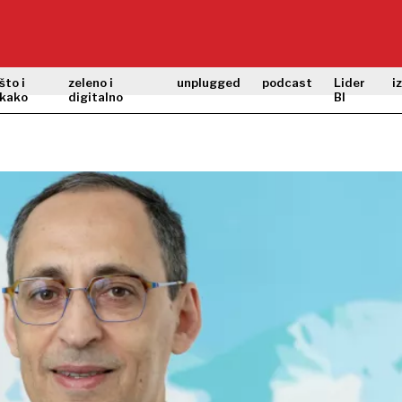
što i
zeleno i
unplugged
podcast
Lider
i
kako
digitalno
BI