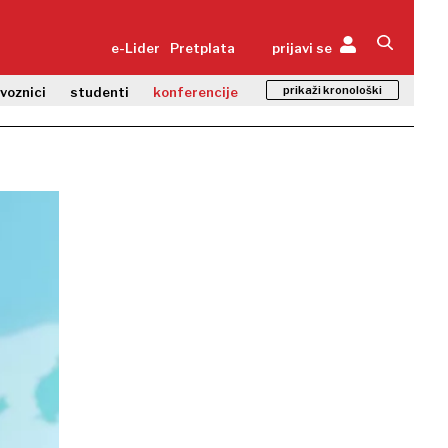
e-Lider
Pretplata
prijavi se
prikaži kronološki
zvoznici
studenti
konferencije