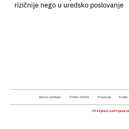
rizičnije nego u uredsko poslovanje
Biznis i politika
Tvrtke i tržišta
Financije
Kripto
Pretplati se
Prijava 