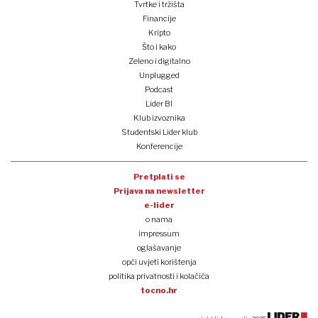
Tvrtke i tržišta
Financije
Kripto
Što i kako
Zeleno i digitalno
Unplugged
Podcast
Lider BI
Klub izvoznika
Studentski Lider klub
Konferencije
Pretplati se
Prijava na newsletter
e-lider
o nama
impressum
oglašavanje
opći uvjeti korištenja
politika privatnosti i kolačića
tocno.hr