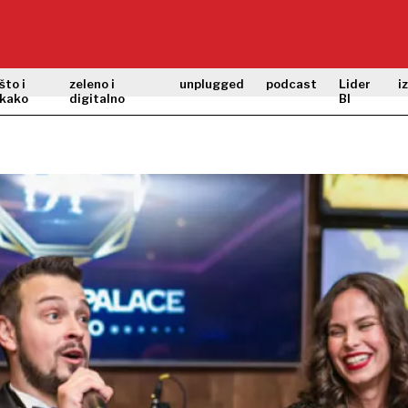
što i
zeleno i
unplugged
podcast
Lider
i
kako
digitalno
BI