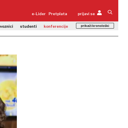
e-Lider
Pretplata
prijavi se
prikaži kronološki
zvoznici
studenti
konferencije