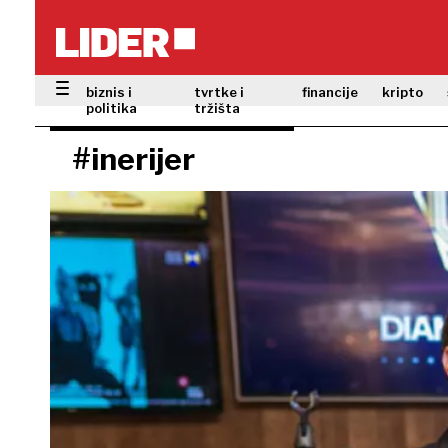
biznis i
tvrtke i
financije
kripto
politika
tržišta
#inerijer