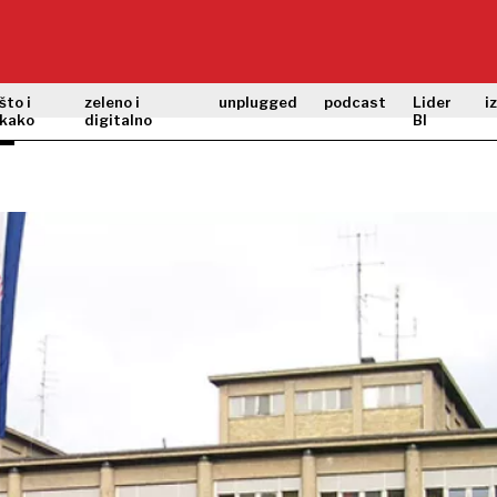
što i
zeleno i
unplugged
podcast
Lider
i
kako
digitalno
BI