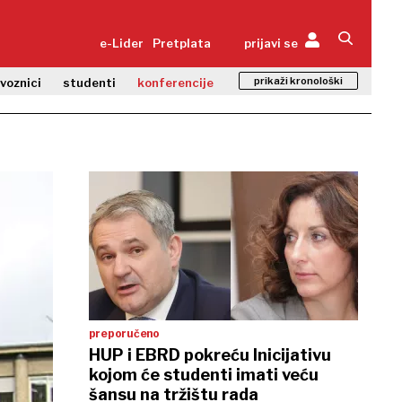
e-Lider
Pretplata
prijavi se
prikaži kronološki
zvoznici
studenti
konferencije
preporučeno
HUP i EBRD pokreću Inicijativu
kojom će studenti imati veću
šansu na tržištu rada