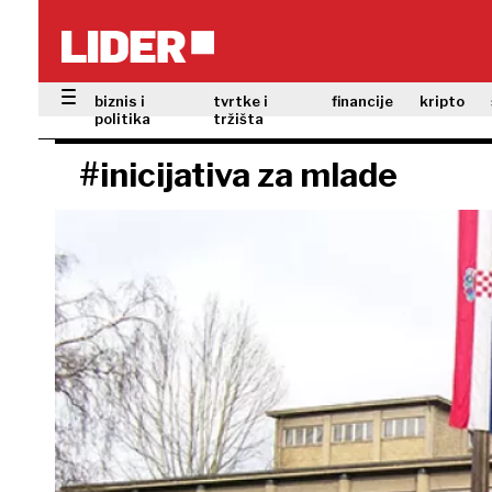
biznis i
tvrtke i
financije
kripto
politika
tržišta
#inicijativa za mlade