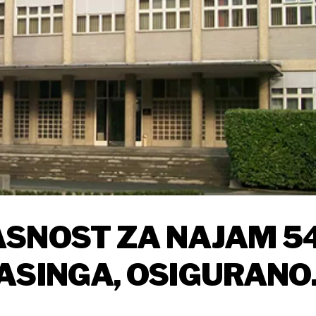
ASNOST ZA NAJAM 5
ASINGA, OSIGURANO
UNA IZ PRORAČUNA