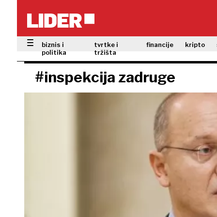
biznis i
tvrtke i
financije
kripto
politika
tržišta
#inspekcija zadruge