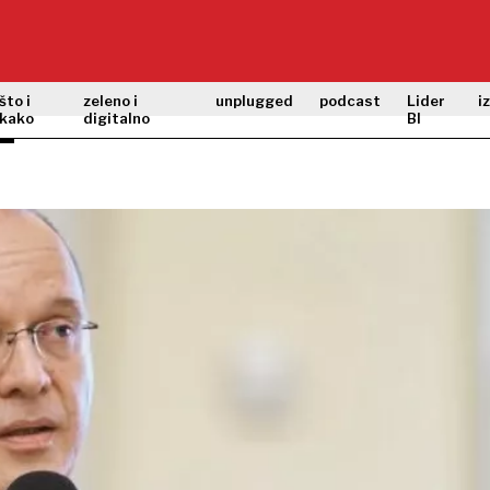
što i
zeleno i
unplugged
podcast
Lider
i
kako
digitalno
BI