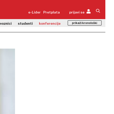
e-Lider
Pretplata
prijavi se
prikaži kronološki
zvoznici
studenti
konferencije