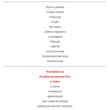
Biznis i politika
Tvrtke i tržišta
Financije
Kripto
Što i kako
Zeleno i digitalno
Unplugged
Podcast
Lider BI
Klub izvoznika
Studentski Lider klub
Konferencije
Pretplati se
Prijava na newsletter
e-lider
o nama
impressum
oglašavanje
opći uvjeti korištenja
politika privatnosti i kolačića