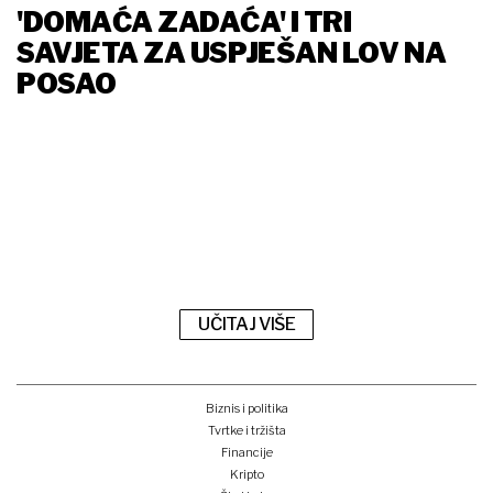
'DOMAĆA ZADAĆA' I TRI
SAVJETA ZA USPJEŠAN LOV NA
POSAO
UČITAJ VIŠE
Biznis i politika
Tvrtke i tržišta
Financije
Kripto