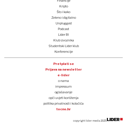
Financije
Kripto
Što i kako
Zeleno i digitalno
Unplugged
Podcast
Lider BI
Klub izvoznika
Studentski Lider klub
Konferencije
Pretplati se
Prijava na newsletter
e-lider
o nama
impressum
oglašavanje
opći uvjeti korištenja
politika privatnosti i kolačića
tocno.hr
copyright lider media 2025.