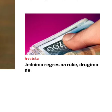
službama
hrvatska
Jednima regres na ruke, drugima
ne