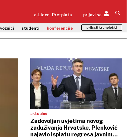
e-Lider
Pretplata
prijavi se
prikaži kronološki
zvoznici
studenti
konferencije
aktualno
Zadovoljan uvjetima novog
zaduživanja Hrvatske, Plenković
najavio isplatu regresa javnim