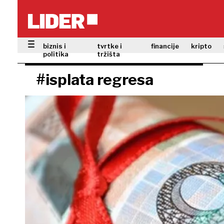
biznis i
tvrtke i
financije
kripto
politika
tržišta
#isplata regresa