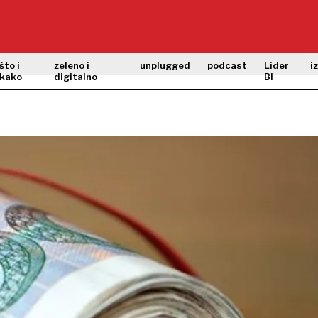
što i
zeleno i
unplugged
podcast
Lider
i
kako
digitalno
BI