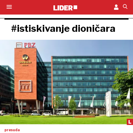
#istiskivanje dioničara
presuda