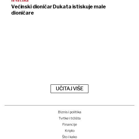
hrvatska
Većinski dioničar Dukata istiskuje male
dioničare
UČITAJ VIŠE
Biznis i politika
Tvrtke i tržišta
Financije
Kripto
Što i kako