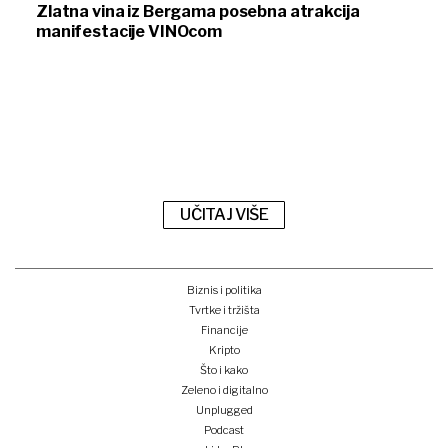
Zlatna vina iz Bergama posebna atrakcija
manifestacije VINOcom
UČITAJ VIŠE
Biznis i politika
Tvrtke i tržišta
Financije
Kripto
Što i kako
Zeleno i digitalno
Unplugged
Podcast