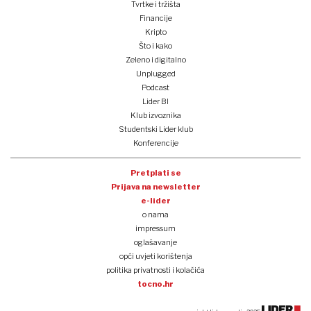
Tvrtke i tržišta
Financije
Kripto
Što i kako
Zeleno i digitalno
Unplugged
Podcast
Lider BI
Klub izvoznika
Studentski Lider klub
Konferencije
Pretplati se
Prijava na newsletter
e-lider
o nama
impressum
oglašavanje
opći uvjeti korištenja
politika privatnosti i kolačića
tocno.hr