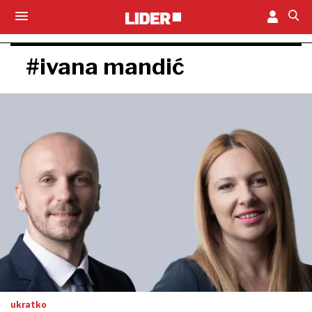
#ivana mandić
ukratko