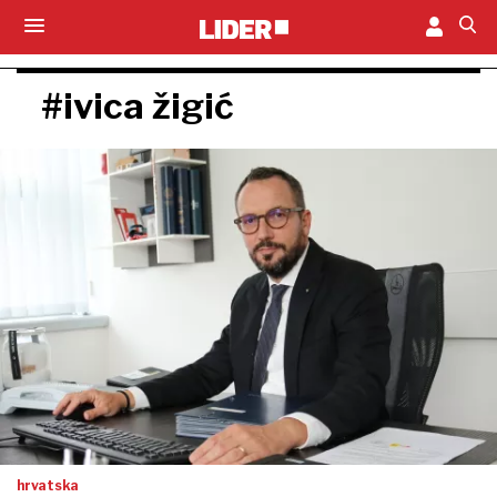
#ivica žigić
hrvatska