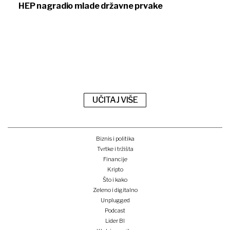
HEP nagradio mlade državne prvake
UČITAJ VIŠE
Biznis i politika
Tvrtke i tržišta
Financije
Kripto
Što i kako
Zeleno i digitalno
Unplugged
Podcast
Lider BI