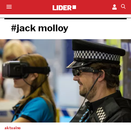
#jack molloy
aktualno